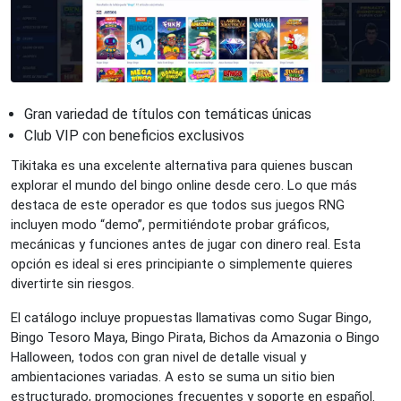
Gran variedad de títulos con temáticas únicas
Club VIP con beneficios exclusivos
Tikitaka es una excelente alternativa para quienes buscan
explorar el mundo del bingo online desde cero. Lo que más
destaca de este operador es que todos sus juegos RNG
incluyen modo “demo”, permitiéndote probar gráficos,
mecánicas y funciones antes de jugar con dinero real. Esta
opción es ideal si eres principiante o simplemente quieres
divertirte sin riesgos.
El catálogo incluye propuestas llamativas como Sugar Bingo,
Bingo Tesoro Maya, Bingo Pirata, Bichos da Amazonia o Bingo
Halloween, todos con gran nivel de detalle visual y
ambientaciones variadas. A esto se suma un sitio bien
estructurado, promociones frecuentes y soporte en español.