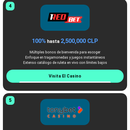
4
100%
2,500,000 CLP
hasta
Múltiples bonos de bienvenida para escoger
Enfoque en tragamonedas y juegos instantáneos
Extenso catálogo de ruleta en vivo con límites bajos
Visita El Casino
5