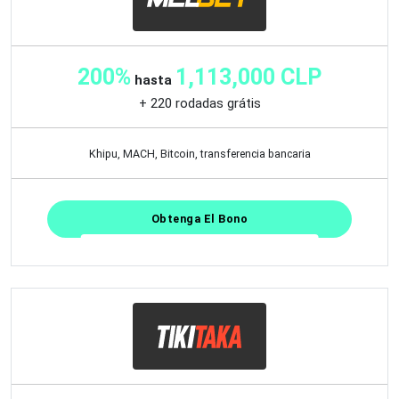
200%
1,113,000 CLP
hasta
+ 220 rodadas grátis
Khipu, MACH, Bitcoin, transferencia bancaria
Obtenga El Bono