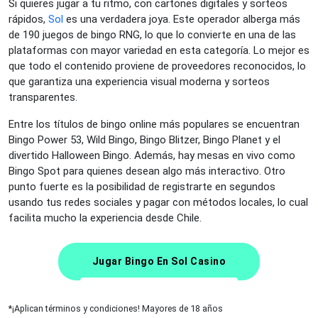
Si quieres jugar a tu ritmo, con cartones digitales y sorteos
rápidos,
Sol
es una verdadera joya. Este operador alberga más
de 190 juegos de bingo RNG, lo que lo convierte en una de las
plataformas con mayor variedad en esta categoría. Lo mejor es
que todo el contenido proviene de proveedores reconocidos, lo
que garantiza una experiencia visual moderna y sorteos
transparentes.
Entre los títulos de bingo online más populares se encuentran
Bingo Power 53, Wild Bingo, Bingo Blitzer, Bingo Planet y el
divertido Halloween Bingo. Además, hay mesas en vivo como
Bingo Spot para quienes desean algo más interactivo. Otro
punto fuerte es la posibilidad de registrarte en segundos
usando tus redes sociales y pagar con métodos locales, lo cual
facilita mucho la experiencia desde Chile.
Jugar Bingo En Sol Casino
*¡Aplican términos y condiciones! Mayores de 18 años