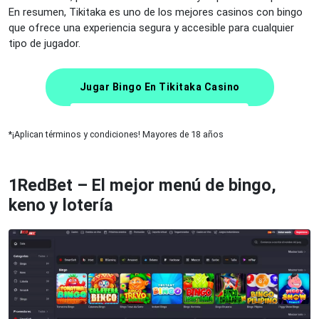
En resumen, Tikitaka es uno de los mejores casinos con bingo
que ofrece una experiencia segura y accesible para cualquier
tipo de jugador.
Jugar Bingo En Tikitaka Casino
*¡Aplican términos y condiciones! Mayores de 18 años
1RedBet – El mejor menú de bingo,
keno y lotería