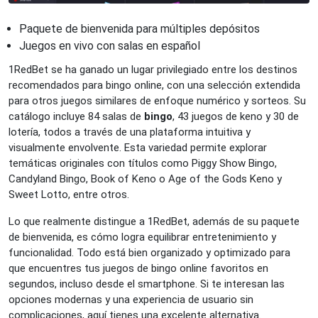
Paquete de bienvenida para múltiples depósitos
Juegos en vivo con salas en español
1RedBet se ha ganado un lugar privilegiado entre los destinos
recomendados para bingo online, con una selección extendida
para otros juegos similares de enfoque numérico y sorteos. Su
catálogo incluye 84 salas de
bingo
, 43 juegos de keno y 30 de
lotería, todos a través de una plataforma intuitiva y
visualmente envolvente. Esta variedad permite explorar
temáticas originales con títulos como Piggy Show Bingo,
Candyland Bingo, Book of Keno o Age of the Gods Keno y
Sweet Lotto, entre otros.
Lo que realmente distingue a 1RedBet, además de su paquete
de bienvenida, es cómo logra equilibrar entretenimiento y
funcionalidad. Todo está bien organizado y optimizado para
que encuentres tus juegos de bingo online favoritos en
segundos, incluso desde el smartphone. Si te interesan las
opciones modernas y una experiencia de usuario sin
complicaciones, aquí tienes una excelente alternativa.