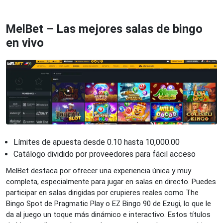
MelBet – Las mejores salas de bingo
en vivo
Límites de apuesta desde 0.10 hasta 10,000.00
Catálogo dividido por proveedores para fácil acceso
MelBet destaca por ofrecer una experiencia única y muy
completa, especialmente para jugar en salas en directo. Puedes
participar en salas dirigidas por crupieres reales como The
Bingo Spot de Pragmatic Play o EZ Bingo 90 de Ezugi, lo que le
da al juego un toque más dinámico e interactivo. Estos títulos