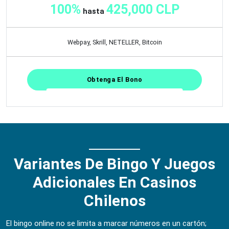
100%
425,000 CLP
hasta
Webpay, Skrill, NETELLER, Bitcoin
Obtenga El Bono
Variantes De Bingo Y Juegos
Adicionales En Casinos
Chilenos
El bingo online no se limita a marcar números en un cartón;