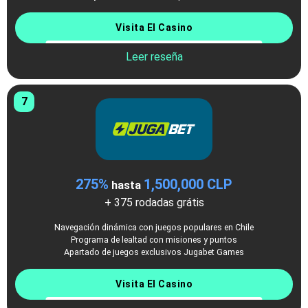
Visita El Casino
Leer reseña
7
275%
1,500,000 CLP
hasta
+ 375 rodadas grátis
Navegación dinámica con juegos populares en Chile
Programa de lealtad con misiones y puntos
Apartado de juegos exclusivos Jugabet Games
Visita El Casino