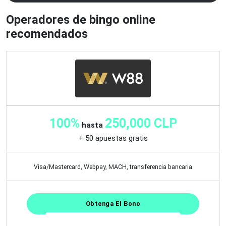
Operadores de bingo online
recomendados
100%
250,000 CLP
hasta
+ 50 apuestas gratis
Visa/Mastercard, Webpay, MACH, transferencia bancaria
Obtenga El Bono