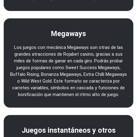
Megaways
Los juegos con mecánica Megaways son otras de las
grandes atracciones de Rojabet casino, gracias a sus
miles de formas de ganar en cada giro. Podrás probar
juegos populares como Sweet Success Megaways,
Buffalo Rising, Bonanza Megaways, Extra Chilli Megaways
o Wild West Gold. Este formato se caracteriza por
carretes variables, símbolos en cascada y funciones de
bonificación que mantienen el ritmo alto de juego.
Juegos instantáneos y otros