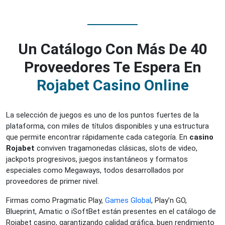
Un Catálogo Con Más De 40
Proveedores Te Espera En
Rojabet Casino Online
La selección de juegos es uno de los puntos fuertes de la
plataforma, con miles de títulos disponibles y una estructura
que permite encontrar rápidamente cada categoría. En
casino
Rojabet
conviven tragamonedas clásicas, slots de video,
jackpots progresivos, juegos instantáneos y formatos
especiales como Megaways, todos desarrollados por
proveedores de primer nivel.
Firmas como Pragmatic Play,
Games Global
, Play’n GO,
Blueprint, Amatic o iSoftBet están presentes en el catálogo de
Rojabet casino, garantizando calidad gráfica, buen rendimiento