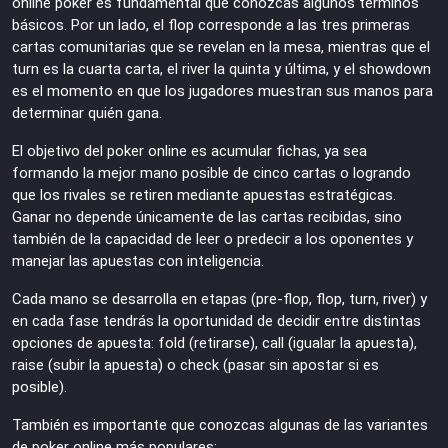
online poker es fundamental que conozcas algunos términos
básicos. Por un lado, el flop corresponde a las tres primeras
cartas comunitarias que se revelan en la mesa, mientras que el
turn es la cuarta carta, el river la quinta y última, y el showdown
es el momento en que los jugadores muestran sus manos para
determinar quién gana.
El objetivo del poker online es acumular fichas, ya sea
formando la mejor mano posible de cinco cartas o logrando
que los rivales se retiren mediante apuestas estratégicas.
Ganar no depende únicamente de las cartas recibidas, sino
también de la capacidad de leer o predecir a los oponentes y
manejar las apuestas con inteligencia.
Cada mano se desarrolla en etapas (pre-flop, flop, turn, river) y
en cada fase tendrás la oportunidad de decidir entre distintas
opciones de apuesta: fold (retirarse), call (igualar la apuesta),
raise (subir la apuesta) o check (pasar sin apostar si es
posible).
También es importante que conozcas algunas de las variantes
de poker online más populares: