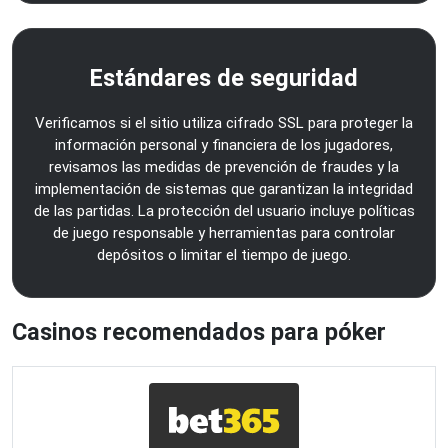
Estándares de seguridad
Verificamos si el sitio utiliza cifrado SSL para proteger la
información personal y financiera de los jugadores,
revisamos las medidas de prevención de fraudes y la
implementación de sistemas que garantizan la integridad
de las partidas. La protección del usuario incluye políticas
de juego responsable y herramientas para controlar
depósitos o limitar el tiempo de juego.
Casinos recomendados para póker