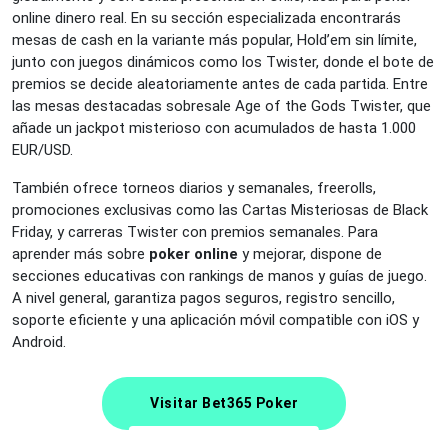
online dinero real. En su sección especializada encontrarás
mesas de cash en la variante más popular, Hold’em sin límite,
junto con juegos dinámicos como los Twister, donde el bote de
premios se decide aleatoriamente antes de cada partida. Entre
las mesas destacadas sobresale Age of the Gods Twister, que
añade un jackpot misterioso con acumulados de hasta 1.000
EUR/USD.
También ofrece torneos diarios y semanales, freerolls,
promociones exclusivas como las Cartas Misteriosas de Black
Friday, y carreras Twister con premios semanales. Para
aprender más sobre
poker online
y mejorar, dispone de
secciones educativas con rankings de manos y guías de juego.
A nivel general, garantiza pagos seguros, registro sencillo,
soporte eficiente y una aplicación móvil compatible con iOS y
Android.
Visitar Bet365 Poker