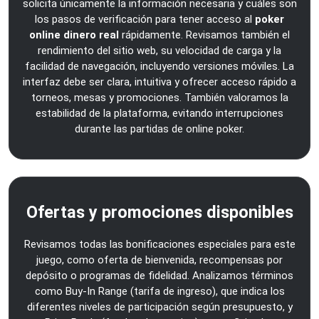
solicita únicamente la información necesaria y cuáles son
los pasos de verificación para tener acceso al
poker
online dinero real
rápidamente. Revisamos también el
rendimiento del sitio web, su velocidad de carga y la
facilidad de navegación, incluyendo versiones móviles. La
interfaz debe ser clara, intuitiva y ofrecer acceso rápido a
torneos, mesas y promociones. También valoramos la
estabilidad de la plataforma, evitando interrupciones
durante las partidas de online poker.
Ofertas y promociones disponibles
Revisamos todas las bonificaciones especiales para este
juego, como oferta de bienvenida, recompensas por
depósito o programas de fidelidad. Analizamos términos
como Buy-In Range (tarifa de ingreso), que indica los
diferentes niveles de participación según presupuesto, y