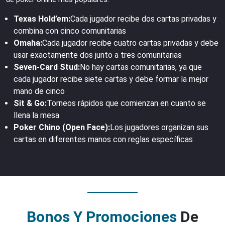
Texas Hold’em:
Cada jugador recibe dos cartas privadas y
combina con cinco comunitarias
Omaha:
Cada jugador recibe cuatro cartas privadas y debe
usar exactamente dos junto a tres comunitarias
Seven-Card Stud:
No hay cartas comunitarias, ya que
cada jugador recibe siete cartas y debe formar la mejor
mano de cinco
Sit & Go:
Torneos rápidos que comienzan en cuanto se
llena la mesa
Poker Chino (Open Face):
Los jugadores organizan sus
cartas en diferentes manos con reglas específicas
Bonos Y Promociones
De