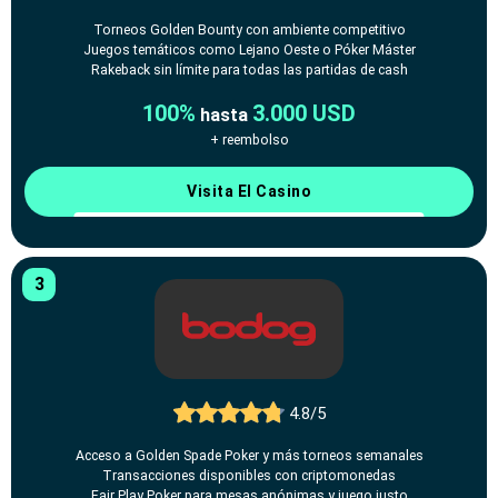
Torneos Golden Bounty con ambiente competitivo
Juegos temáticos como Lejano Oeste o Póker Máster
Rakeback sin límite para todas las partidas de cash
100%
3.000 USD
hasta
+ reembolso
Visita El Casino
3
4.8/5
Acceso a Golden Spade Poker y más torneos semanales
Transacciones disponibles con criptomonedas
Fair Play Poker para mesas anónimas y juego justo