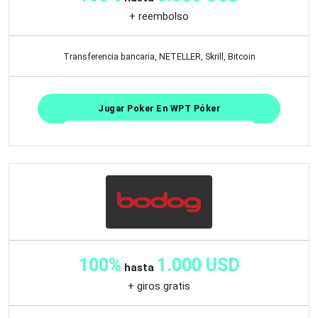
+ reembolso
Transferencia bancaria, NETELLER, Skrill, Bitcoin
Jugar Poker En WPT Póker
100%
1.000 USD
hasta
+ giros gratis