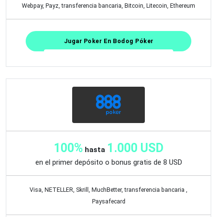
Webpay, Payz, transferencia bancaria, Bitcoin, Litecoin, Ethereum
Jugar Poker En Bodog Póker
100%
1.000 USD
hasta
en el primer depósito o bonus gratis de 8 USD
Visa, NETELLER, Skrill, MuchBetter, transferencia bancaria ,
Paysafecard