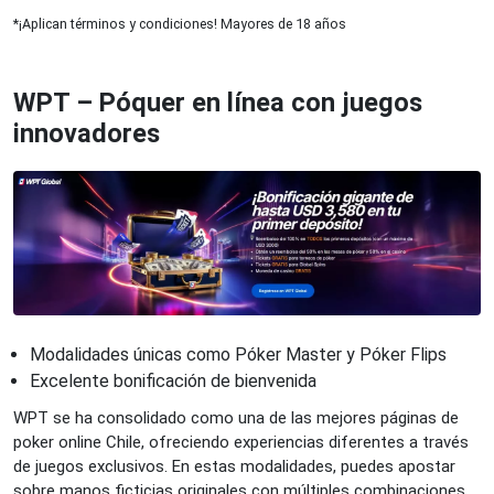
*¡Aplican términos y condiciones! Mayores de 18 años
WPT – Póquer en línea con juegos
innovadores
Modalidades únicas como Póker Master y Póker Flips
Excelente bonificación de bienvenida
WPT se ha consolidado como una de las mejores páginas de
poker online Chile, ofreciendo experiencias diferentes a través
de juegos exclusivos. En estas modalidades, puedes apostar
sobre manos ficticias originales con múltiples combinaciones