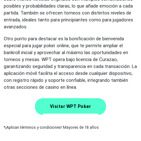
posibles y probabilidades claras, lo que añade emoción a cada
partida. También se ofrecen torneos con distintos niveles de
entrada, ideales tanto para principiantes como para jugadores
avanzados.
Otro punto para destacar es la bonificación de bienvenida
especial para jugar poker online, que te permite ampliar el
bankroll inicial y aprovechar al máximo las oportunidades en
torneos y mesas. WPT opera bajo licencia de Curazao,
garantizando seguridad y transparencia en cada transacción. La
aplicación móvil facilita el acceso desde cualquier dispositivo,
con registro rápido y soporte confiable, integrando también
otras secciones de casino en línea.
Visitar WPT Poker
*¡Aplican términos y condiciones! Mayores de 18 años