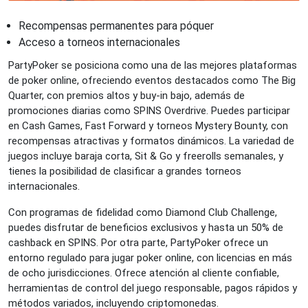
Recompensas permanentes para póquer
Acceso a torneos internacionales
PartyPoker se posiciona como una de las mejores plataformas
de poker online, ofreciendo eventos destacados como The Big
Quarter, con premios altos y buy-in bajo, además de
promociones diarias como SPINS Overdrive. Puedes participar
en Cash Games, Fast Forward y torneos Mystery Bounty, con
recompensas atractivas y formatos dinámicos. La variedad de
juegos incluye baraja corta, Sit & Go y freerolls semanales, y
tienes la posibilidad de clasificar a grandes torneos
internacionales.
Con programas de fidelidad como Diamond Club Challenge,
puedes disfrutar de beneficios exclusivos y hasta un 50% de
cashback en SPINS. Por otra parte, PartyPoker ofrece un
entorno regulado para jugar poker online, con licencias en más
de ocho jurisdicciones. Ofrece atención al cliente confiable,
herramientas de control del juego responsable, pagos rápidos y
métodos variados, incluyendo criptomonedas.