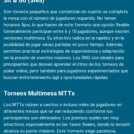
Sit & Go (SNG)
Son torneos pequeños que comienzan en cuanto se completa
la mesa con el número de jugadores requerido. No tienen
horarios fijos, lo que hacen de este formato una opción flexible.
Generalmente participan entre 6 y 10 jugadores, aunque existen
versiones multimesa. Su atractivo radica en la rapidez y en la
posibilidad de jugar varias partidas en poco tiempo. Además,
permiten practicar estrategias de supervivencia y adaptación
sin la presión de eventos masivos. Los SNG son ideales para
principiantes que desean aprender el ritmo de los torneos de
poker online, pero también para jugadores experimentados que
buscan entretenimiento ágil y oportunidades rápidas.
Torneos Multimesa MTTs
Los MTTs reúnen a cientos o incluso miles de jugadores en
diferentes mesas que se van reduciendo conforme los
participantes son eliminados. Los premios suelen ser muy
atractivos, especialmente en las fases finales, donde la tensión
alcanza su punto máximo. Este formato exige paciencia,