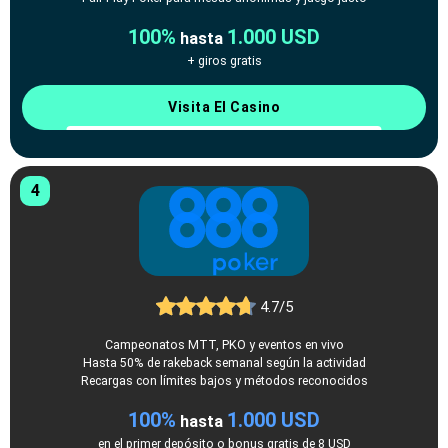
100%
1.000 USD
hasta
+ giros gratis
Visita El Casino
4
4.7/5
Campeonatos MTT, PKO y eventos en vivo
Hasta 50% de rakeback semanal según la actividad
Recargas con límites bajos y métodos reconocidos
100%
1.000 USD
hasta
en el primer depósito o bonus gratis de 8 USD