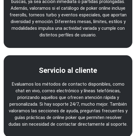
buscas, ya sea acción inmediata o partidas prolongadas.
Además, valoramos si el catálogo de poker online incluye
freerolls, torneos turbo y eventos especiales, que aportan
diversidad y emoción. Diferentes mesas, límites, estilos y
modalidades impulsa una actividad variada y cumple con
distintos perfiles de usuario.
Servicio al cliente
Evaluamos los métodos de contacto disponibles, como
chat en vivo, correo electrónico y líneas telefónicas,
priorizando aquellos que ofrecen atención rápida y
personalizada. Si hay soporte 24/7, mucho mejor. También
valoramos las secciones de ayuda, preguntas frecuentes y
guías prácticas de online poker que permiten resolver
dudas sin necesidad de contactar directamente al soporte.