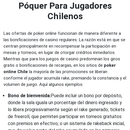
Póquer Para Jugadores
Chilenos
Las ofertas de poker online funcionan de manera diferente a
las bonificaciones de casino regulares. La razón está en que se
centran principalmente en recompensar la participación en
mesas y torneos, en lugar de otorgar créditos inmediatos.
Mientras que para los juegos de casino predominan los giros
gratis o bonificaciones de recargas, en los sitios de
poker
online Chile
la mayoría de las promociones se liberan
conforme el jugador acumula rake, premiando la constancia y el
volumen de juego. Aquí algunos ejemplos:
Bono de bienvenida:
Puede incluir un bono por depósito,
donde la sala iguala un porcentaje del dinero ingresado y
lo libera progresivamente según el rake generado; tickets
de freeroll, que permiten participar en torneos gratuitos
con premios en efectivo; o un sistema de rakeback inicial,